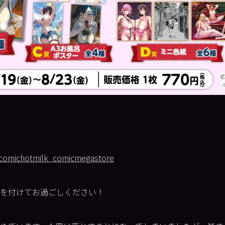
l/comichotmilk_comicmegastore
を付けてお過ごしください！